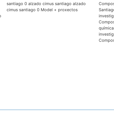
santiago 0 alzado cimus santiago alzado
Compost
cimus santiago 0 Model + proxectos
Santiag
o
investi
Compost
química
investi
Compos