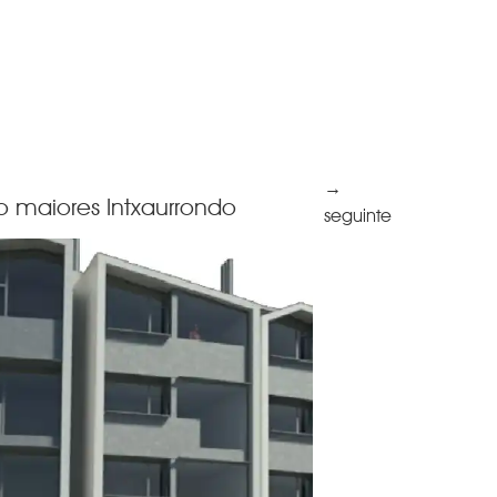
l
→
io maiores Intxaurrondo
seguinte