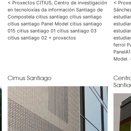
< Proxectos CITIUS, Centro de investigación
< Proxe
en tecnoloxías da información Santiago de
Sánchez
Compostela citius santiago citius santiago
estudia
citius santiago Panel Model citius santiago
estudia
015 citius santiago 01 citius santiago 03
estudia
citius santiago 02 + proxectos
estudia
ferrol P
PanelA1
Model. 
Cimus Santiago
Centr
Santi