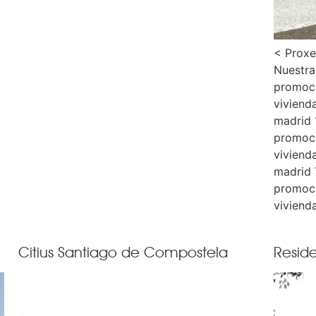
< Proxe
Nuestra
promoci
viviend
madrid 
promoci
viviend
madrid 
promoci
viviend
Citius Santiago de Compostela
Resid