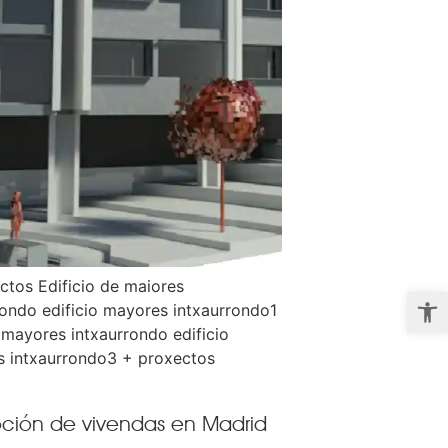
ctos Edificio de maiores
Abrir b
rondo edificio mayores intxaurrondo1
o mayores intxaurrondo edificio
 intxaurrondo3 + proxectos
ción de vivendas en Madrid