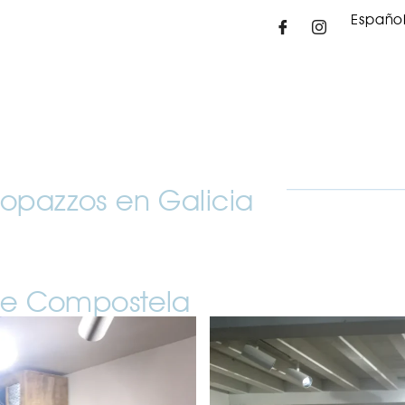
Españo
topazzos en Galicia
de Compostela